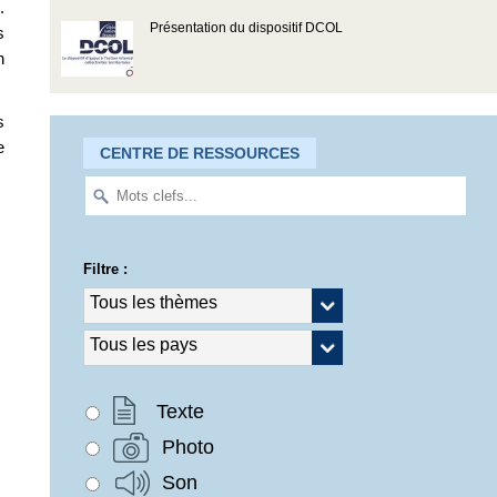
.
Présentation du dispositif DCOL
s
n
s
e
CENTRE DE RESSOURCES
Filtre :
Texte
Photo
Son