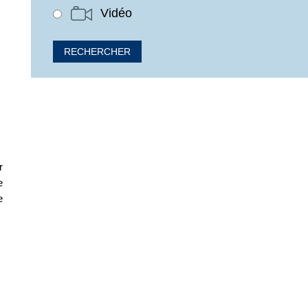
Vidéo
r
e
e