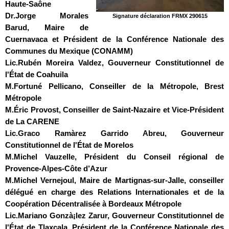
Haute-Saône
Dr.Jorge Morales
Signature déclaration FRMX 290615
Barud
, Maire de
Cuernavaca et Président de la Conférence Nationale des
Communes du Mexique (CONAMM)
Lic.Rubén Moreira Valdez
, Gouverneur Constitutionnel de
l'État de Coahuila
M.Fortuné Pellicano
, Conseiller de la Métropole, Brest
Métropole
M.Éric Provost
, Conseiller de Saint-Nazaire et Vice-Président
de La CARENE
Lic.Graco Ramà­rez Garrido Abreu
, Gouverneur
Constitutionnel de l'État de Morelos
M.Michel Vauzelle
, Président du Conseil régional de
Provence-Alpes-Côte d’Azur
M.Michel Vernejoul
, Maire de Martignas-sur-Jalle, conseiller
délégué en charge des Relations Internationales et de la
Coopération Décentralisée à Bordeaux Métropole
Lic.Mariano Gonzà¡lez Zarur
, Gouverneur Constitutionnel de
l'État de Tlaxcala, Président de la Conférence Nationale des