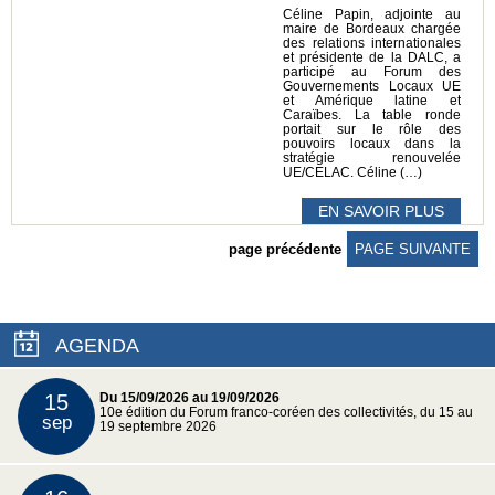
Céline Papin, adjointe au
maire de Bordeaux chargée
des relations internationales
et présidente de la DALC, a
participé au Forum des
Gouvernements Locaux UE
et Amérique latine et
Caraïbes. La table ronde
portait sur le rôle des
pouvoirs locaux dans la
stratégie renouvelée
UE/CELAC. Céline (…)
EN SAVOIR PLUS
page précédente
PAGE SUIVANTE
AGENDA
15
Du 15/09/2026 au 19/09/2026
10e édition du Forum franco-coréen des collectivités, du 15 au
sep
19 septembre 2026