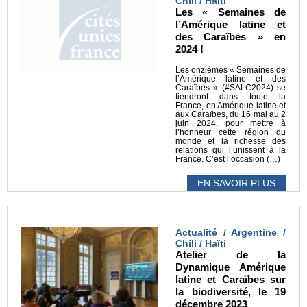
Chili / Haïti
Les « Semaines de
l’Amérique latine et
des Caraïbes » en
2024 !
Les onzièmes « Semaines de
l’Amérique latine et des
Caraïbes » (#SALC2024) se
tiendront dans toute la
France, en Amérique latine et
aux Caraïbes, du 16 mai au 2
juin 2024, pour mettre à
l’honneur cette région du
monde et la richesse des
relations qui l’unissent à la
France. C’est l’occasion (…)
EN SAVOIR PLUS
Actualité / Argentine /
Chili / Haïti
Atelier de la
Dynamique Amérique
latine et Caraïbes sur
la biodiversité, le 19
décembre 2023