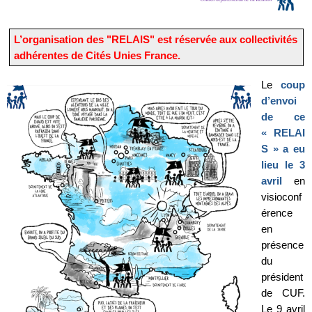
L’organisation des "RELAIS" est réservée aux collectivités
adhérentes de Cités Unies France.
Le
coup
d’envoi
de ce
« RELAI
S » a eu
lieu le 3
avril
en
visioconf
érence
en
présence
du
président
de CUF.
Le 9 avril