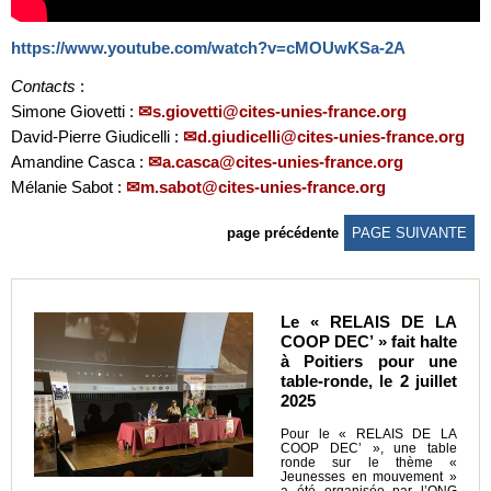
https://www.youtube.com/watch?v=cMOUwKSa-2A
Contacts
:
Simone Giovetti :
s.giovetti@cites-unies-france.org
David-Pierre Giudicelli :
d.giudicelli@cites-unies-france.org
Amandine Casca :
a.casca@cites-unies-france.org
Mélanie Sabot :
m.sabot@cites-unies-france.org
page précédente
PAGE SUIVANTE
Le « RELAIS DE LA
COOP DEC’ » fait halte
à Poitiers pour une
table-ronde, le 2 juillet
2025
Pour le « RELAIS DE LA
COOP DEC’ », une table
ronde sur le thème «
Jeunesses en mouvement »