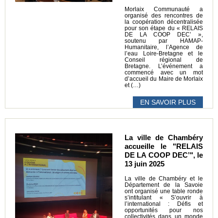
Morlaix Communauté a
organisé des rencontres de
la coopération décentralisée
pour son étape du « RELAIS
DE LA COOP DEC’ »,
soutenu par HAMAP-
Humanitaire, l’Agence de
l’eau Loire-Bretagne et le
Conseil régional de
Bretagne. L’événement a
commencé avec un mot
d’accueil du Maire de Morlaix
et (…)
EN SAVOIR PLUS
La ville de Chambéry
accueille le "RELAIS
DE LA COOP DEC’", le
13 juin 2025
La ville de Chambéry et le
Département de la Savoie
ont organisé une table ronde
s’intitulant « S’ouvrir à
l’international : Défis et
opportunités pour nos
collectivités dans un monde