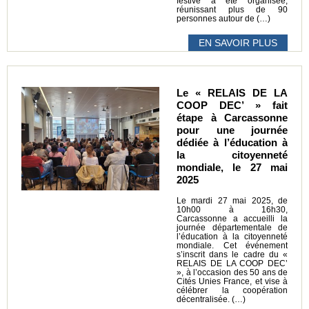
festive a été organisée,
réunissant plus de 90
personnes autour de (…)
EN SAVOIR PLUS
Le « RELAIS DE LA
COOP DEC’ » fait
étape à Carcassonne
pour une journée
dédiée à l’éducation à
la citoyenneté
mondiale, le 27 mai
2025
Le mardi 27 mai 2025, de
10h00 à 16h30,
Carcassonne a accueilli la
journée départementale de
l’éducation à la citoyenneté
mondiale. Cet événement
s’inscrit dans le cadre du «
RELAIS DE LA COOP DEC’
», à l’occasion des 50 ans de
Cités Unies France, et vise à
célébrer la coopération
décentralisée. (…)