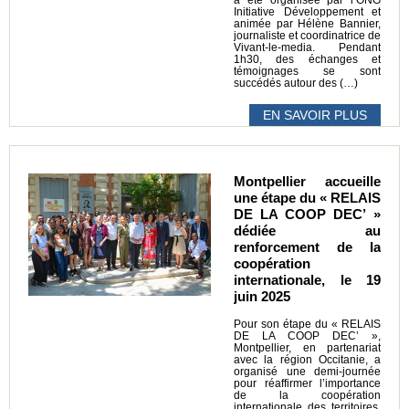
a été organisée par l’ONG
Initiative Développement et
animée par Hélène Bannier,
journaliste et coordinatrice de
Vivant-le-media. Pendant
1h30, des échanges et
témoignages se sont
succédés autour des (…)
EN SAVOIR PLUS
Montpellier accueille
une étape du « RELAIS
DE LA COOP DEC’ »
dédiée au
renforcement de la
coopération
internationale, le 19
juin 2025
Pour son étape du « RELAIS
DE LA COOP DEC’ »,
Montpellier, en partenariat
avec la région Occitanie, a
organisé une demi-journée
pour réaffirmer l’importance
de la coopération
internationale des territoires.