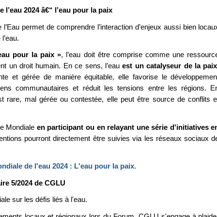
 l’eau 2024 â€“ l’eau pour la paix
l’Eau permet de comprendre l’interaction d’enjeux aussi bien locau
l’eau.
eau pour la paix »
, l’eau doit être comprise comme une ressourc
ent un droit humain. En ce sens, l’eau
est un catalyseur de la pai
nte et gérée de manière équitable, elle favorise le développemen
liens communautaires et réduit les tensions entre les régions. E
st rare, mal gérée ou contestée, elle peut être source de conflits e
ée Mondiale
en participant ou en relayant une série d'initiatives e
entions pourront directement être suivies via les réseaux sociaux d
diale de l'eau 2024 : L'eau pour la paix
.
aire 5/2024 de CGLU
e sur les défis liés à l'eau.
ernements locaux et régionaux lors du Forum, CGLU s'engage à plaide