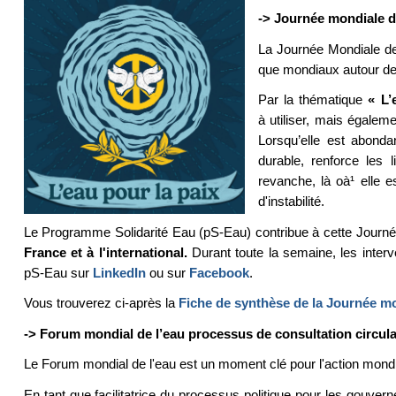
-> Journée mondiale de
La Journée Mondiale de 
que mondiaux autour de 
Par la thématique
« L’
à utiliser, mais égalem
Lorsqu’elle est abonda
durable, renforce les 
revanche, là oà¹ elle e
d'instabilité.
Le Programme Solidarité Eau (pS-Eau) contribue à cette Journ
France et à l'international.
Durant toute la semaine, les interv
pS-Eau sur
LinkedIn
ou sur
Facebook
.
Vous trouverez ci-après la
Fiche de synthèse de la Journée mon
-> Forum mondial de l’eau processus de consultation circul
Le Forum mondial de l'eau est un moment clé pour l'action mondial
En tant que facilitatrice du processus politique pour les gouv