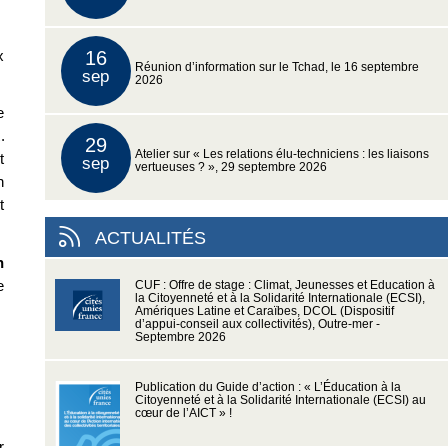
x
16
Réunion d’information sur le Tchad, le 16 septembre
sep
2026
e
x
.
29
Atelier sur « Les relations élu-techniciens : les liaisons
t
sep
vertueuses ? », 29 septembre 2026
n
t
ACTUALITÉS
n
e
CUF : Offre de stage : Climat, Jeunesses et Education à
la Citoyenneté et à la Solidarité Internationale (ECSI),
Amériques Latine et Caraïbes, DCOL (Dispositif
d’appui-conseil aux collectivités), Outre-mer -
Septembre 2026
Publication du Guide d’action : « L’Éducation à la
Citoyenneté et à la Solidarité Internationale (ECSI) au
cœur de l’AICT » !
r