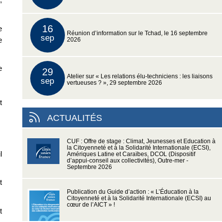
16
e
Réunion d’information sur le Tchad, le 16 septembre
sep
e
2026
e
29
Atelier sur « Les relations élu-techniciens : les liaisons
sep
vertueuses ? », 29 septembre 2026
t
ACTUALITÉS
CUF : Offre de stage : Climat, Jeunesses et Education à
la Citoyenneté et à la Solidarité Internationale (ECSI),
l
Amériques Latine et Caraïbes, DCOL (Dispositif
d’appui-conseil aux collectivités), Outre-mer -
Septembre 2026
t
Publication du Guide d’action : « L’Éducation à la
Citoyenneté et à la Solidarité Internationale (ECSI) au
cœur de l’AICT » !
t