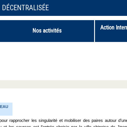
N DÉCENTRALISÉE
Action Inter
Nos activités
’EAU
 pour rapprocher les singularité et mobiliser des paires autour d’un
et les sources est l’entrée choisie par la ville chinoise de Jinan