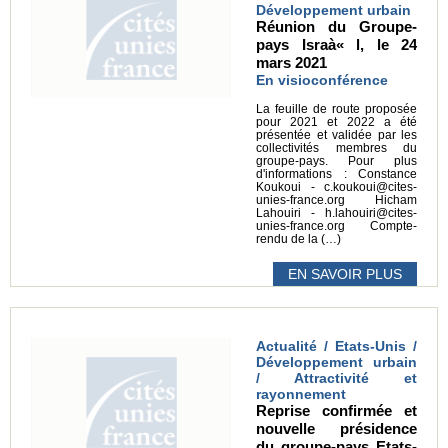
Développement urbain
Réunion du Groupe-
pays Israà« l, le 24
mars 2021
En visioconférence
La feuille de route proposée
pour 2021 et 2022 a été
présentée et validée par les
collectivités membres du
groupe-pays. Pour plus
d'informations : Constance
Koukoui - c.koukoui@cites-
unies-france.org Hicham
Lahouiri - h.lahouiri@cites-
unies-france.org Compte-
rendu de la (…)
EN SAVOIR PLUS
Actualité / Etats-Unis /
Développement urbain
/ Attractivité et
rayonnement
Reprise confirmée et
nouvelle présidence
du groupe-pays Etats-