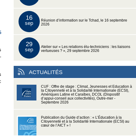
16
Réunion d’information sur le Tchad, le 16 septembre
sep
2026
5
29
Atelier sur « Les relations élu-techniciens : les liaisons
sep
s
vertueuses ? », 29 septembre 2026
-
ACTUALITÉS
s
c
CUF : Offre de stage : Climat, Jeunesses et Education à
la Citoyenneté et à la Solidarité Internationale (ECSI),
Amériques Latine et Caraïbes, DCOL (Dispositif
d’appui-conseil aux collectivités), Outre-mer -
Septembre 2026
Publication du Guide d’action : « L’Éducation à la
Citoyenneté et à la Solidarité Internationale (ECSI) au
cœur de l’AICT » !