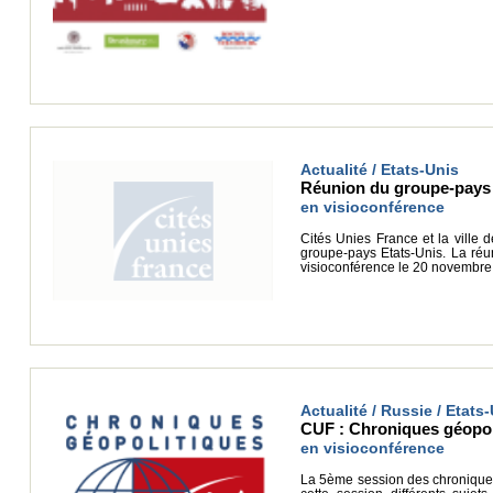
Actualité / Etats-Unis
Réunion du groupe-pays 
en visioconférence
Cités Unies France et la ville 
groupe-pays Etats-Unis. La réuni
visioconférence le 20 novembre 
Actualité / Russie / Etats-
CUF : Chroniques géopolit
en visioconférence
La 5ème session des chroniques 