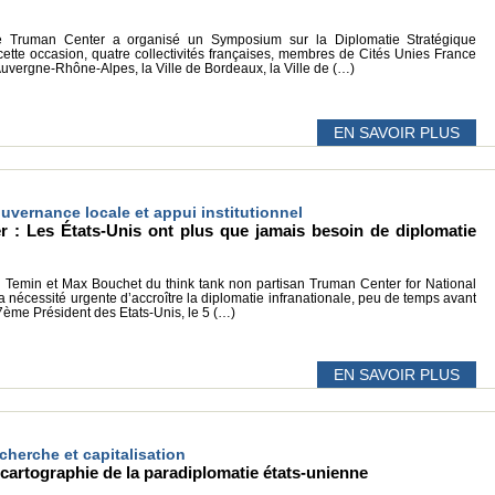
e Truman Center a organisé un Symposium sur la Diplomatie Stratégique
cette occasion, quatre collectivités françaises, membres de Cités Unies France
Auvergne-Rhône-Alpes, la Ville de Bordeaux, la Ville de (…)
EN SAVOIR PLUS
ouvernance locale et appui institutionnel
r : Les États-Unis ont plus que jamais besoin de diplomatie
on Temin et Max Bouchet du think tank non partisan Truman Center for National
 la nécessité urgente d’accroître la diplomatie infranationale, peu de temps avant
ème Président des Etats-Unis, le 5 (…)
EN SAVOIR PLUS
echerche et capitalisation
e cartographie de la paradiplomatie états-unienne