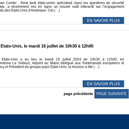
an Center , think tank états-unien spécialisé dans les questions de sécurité
cale, a récemment mis en ligne un nouvel outil interactif sur l’engagement
Etats des Etats-Unis d'Amérique. Cet (…)
EN SAVOIR PLUS
tats-Unis, le mardi 16 juillet de 10h30 à 12h00
 Etats-Unis a eu lieu le mardi 16 juillet 2024 de 10h30 à 12h00, en
Antoine Le Solleuz, Adjoint au Maire délégué aux Partenariats européens et
ncy et Président du groupe-pays Etats-Unis, la réunion a été (…)
EN SAVOIR PLUS
page précédente
PAGE SUIVANTE