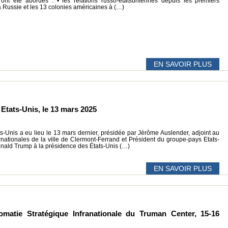
s ont été abordés : • les relations russo-étatsuniennes depuis les premiers
 Russie et les 13 colonies américaines à (…)
EN SAVOIR PLUS
Etats-Unis, le 13 mars 2025
-Unis a eu lieu le 13 mars dernier, présidée par Jérôme Auslender, adjoint au
rnationales de la ville de Clermont-Ferrand et Président du groupe-pays Etats-
onald Trump à la présidence des États-Unis (…)
EN SAVOIR PLUS
matie Stratégique Infranationale du Truman Center, 15-16