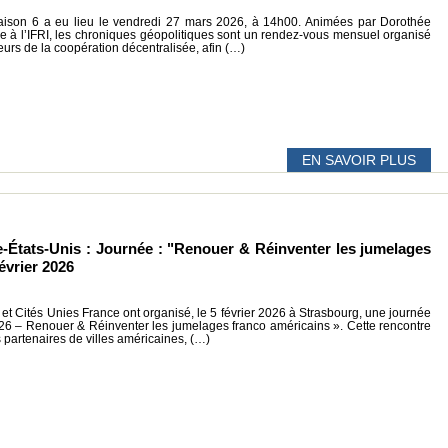
ison 6 a eu lieu le vendredi 27 mars 2026, à 14h00. Animées par Dorothée
e à l’IFRI, les chroniques géopolitiques sont un rendez-vous mensuel organisé
eurs de la coopération décentralisée, afin (…)
EN SAVOIR PLUS
e-États-Unis : Journée : "Renouer & Réinventer les jumelages
évrier 2026
et Cités Unies France ont organisé, le 5 février 2026 à Strasbourg, une journée
 – Renouer & Réinventer les jumelages franco américains ». Cette rencontre
s partenaires de villes américaines, (…)