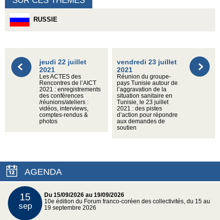
SUR CES THÈMES
RUSSIE
jeudi 22 juillet
vendredi 23 juillet
2021
2021
Les ACTES des
Réunion du groupe-
Rencontres de l’AICT
pays Tunisie autour de
2021 : enregistrements
l’aggravation de la
des conférences
situation sanitaire en
/réunions/ateliers :
Tunisie, le 23 juillet
vidéos, interviews,
2021 : des pistes
comptes-rendus &
d’action pour répondre
photos
aux demandes de
soutien
AGENDA
15
Du 15/09/2026 au 19/09/2026
10e édition du Forum franco-coréen des collectivités, du 15 au
sep
19 septembre 2026