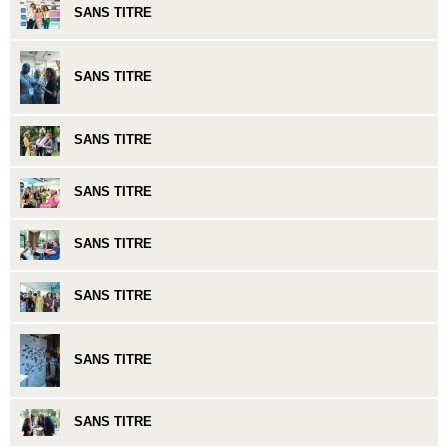
SANS TITRE
SANS TITRE
SANS TITRE
SANS TITRE
SANS TITRE
SANS TITRE
SANS TITRE
SANS TITRE