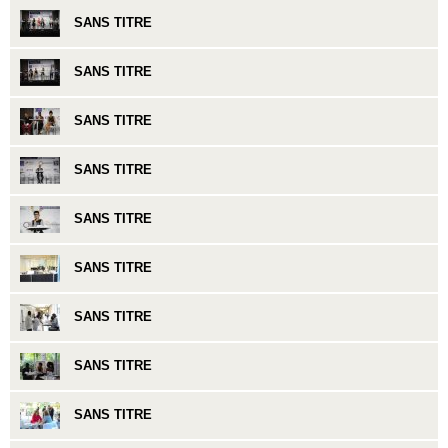
SANS TITRE
SANS TITRE
SANS TITRE
SANS TITRE
SANS TITRE
SANS TITRE
SANS TITRE
SANS TITRE
SANS TITRE