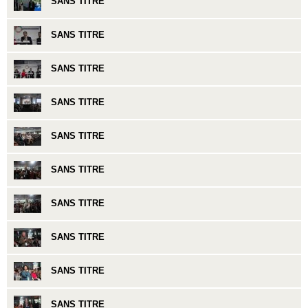
SANS TITRE
SANS TITRE
SANS TITRE
SANS TITRE
SANS TITRE
SANS TITRE
SANS TITRE
SANS TITRE
SANS TITRE
SANS TITRE