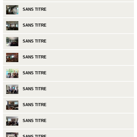
SANS TITRE
SANS TITRE
SANS TITRE
SANS TITRE
SANS TITRE
SANS TITRE
SANS TITRE
SANS TITRE
SANS TITRE