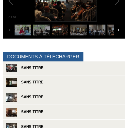
3
/
87
DOCUMENTS À TÉLÉCHARGER
SANS TITRE
SANS TITRE
SANS TITRE
SANS TITRE
SANS TITRE