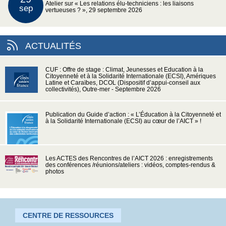
Atelier sur « Les relations élu-techniciens : les liaisons
sep
vertueuses ? », 29 septembre 2026
ACTUALITÉS
CUF : Offre de stage : Climat, Jeunesses et Education à la
Citoyenneté et à la Solidarité Internationale (ECSI), Amériques
Latine et Caraïbes, DCOL (Dispositif d’appui-conseil aux
collectivités), Outre-mer - Septembre 2026
Publication du Guide d’action : « L’Éducation à la Citoyenneté et
à la Solidarité Internationale (ECSI) au cœur de l’AICT » !
Les ACTES des Rencontres de l’AICT 2026 : enregistrements
des conférences /réunions/ateliers : vidéos, comptes-rendus &
photos
CENTRE DE RESSOURCES