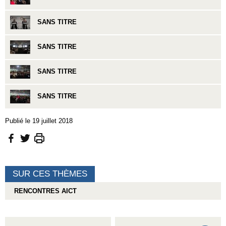
SANS TITRE
SANS TITRE
SANS TITRE
SANS TITRE
Publié le 19 juillet 2018
SUR CES THÈMES
RENCONTRES AICT