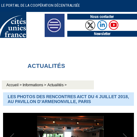
LE PORTAIL DE LA COOPÉRATION DÉCENTRALISÉE
Nous contacter
Newsletter
ACTUALITÉS
Accueil >
Informations >
Actualités >
LES PHOTOS DES RENCONTRES AICT DU 4 JUILLET 2018,
AU PAVILLON D’ARMENONVILLE, PARIS