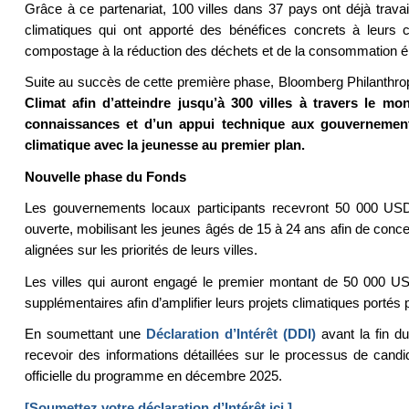
Grâce à ce partenariat, 100 villes dans 37 pays ont déjà trava
climatiques qui ont apporté des bénéfices concrets à leurs
compostage à la réduction des déchets et de la consommation é
Suite au succès de cette première phase, Bloomberg Philanthrop
Climat afin d’atteindre jusqu’à 300 villes à travers le m
connaissances et d’un appui technique aux gouvernements
climatique avec la jeunesse au premier plan.
Nouvelle phase du Fonds
Les gouvernements locaux participants recevront 50 000 USD
ouverte, mobilisant les jeunes âgés de 15 à 24 ans afin de conce
alignées sur les priorités de leurs villes.
Les villes qui auront engagé le premier montant de 50 000 US
supplémentaires afin d’amplifier leurs projets climatiques portés 
En soumettant une
Déclaration d’Intérêt (DDI)
avant la fin d
recevoir des informations détaillées sur le processus de candid
officielle du programme en décembre 2025.
[Soumettez votre déclaration d’Intérêt ici.]