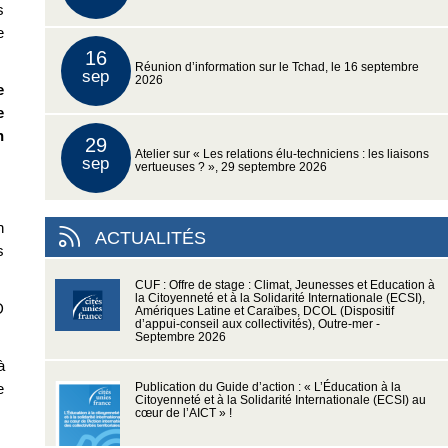
s
e
16
Réunion d’information sur le Tchad, le 16 septembre
sep
2026
e
e
n
29
Atelier sur « Les relations élu-techniciens : les liaisons
sep
vertueuses ? », 29 septembre 2026
n
ACTUALITÉS
s
CUF : Offre de stage : Climat, Jeunesses et Education à
la Citoyenneté et à la Solidarité Internationale (ECSI),
D
Amériques Latine et Caraïbes, DCOL (Dispositif
d’appui-conseil aux collectivités), Outre-mer -
Septembre 2026
à
e
Publication du Guide d’action : « L’Éducation à la
Citoyenneté et à la Solidarité Internationale (ECSI) au
cœur de l’AICT » !