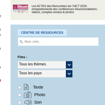
Les ACTES des Rencontres de l’AICT 2026 :
enregistrements des conférences /réunions/ateliers :
vidéos, comptes-rendus & photos
e
s
CENTRE DE RESSOURCES
x
s
Filtre :
s
Texte
Photo
Son