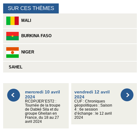
SUR CES THÈMES
MALI
BURKINA FASO
NIGER
SAHEL
mercredi 10 avril
vendredi 12 avril
2024
2024
RCDP/JER’EST2 :
CUF : Chroniques
Tournée de la troupe
géopolitiques : Saison
de Dabké Sila et du
4 : 6e session
groupe Gheilan en
d’échange : le 12 avril
France, du 18 au 27
2024
avril 2024