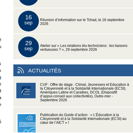
16
Réunion d’information sur le Tchad, le 16 septembre
sep
2026
é
29
u
Atelier sur « Les relations élu-techniciens : les liaisons
sep
vertueuses ? », 29 septembre 2026
s
ACTUALITÉS
s
g
e
CUF : Offre de stage : Climat, Jeunesses et Education à
la Citoyenneté et à la Solidarité Internationale (ECSI),
t
Amériques Latine et Caraïbes, DCOL (Dispositif
d’appui-conseil aux collectivités), Outre-mer -
a
Septembre 2026
e
Publication du Guide d’action : « L’Éducation à la
Citoyenneté et à la Solidarité Internationale (ECSI) au
5
cœur de l’AICT » !