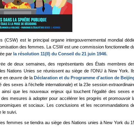
 (CSW) est le principal organe intergouvernemental mondial dédi
tonomisation des femmes. La CSW est une commission fonctionnelle d
éée par
la résolution 11(II) du Conseil du 21 juin 1946.
urée de deux semaines, des représentants des États membres de
és des Nations Unies se réunissent au siège de l’ONU à New York. Il
ise en œuvre de la
Déclaration et du Programme d’action de Beijin
 des sexes à l’échelle internationale) et la 23e session extraordinair
 ainsi que les nouveaux enjeux qui touchent l’égalité des sexes e
des mesures à adopter pour accélérer les progrès et promouvoir l
 économiques et sociaux. Les conclusions et les recommandations d
le suivi.
 des femmes se tiendra au siège des Nations unies à New York du 1