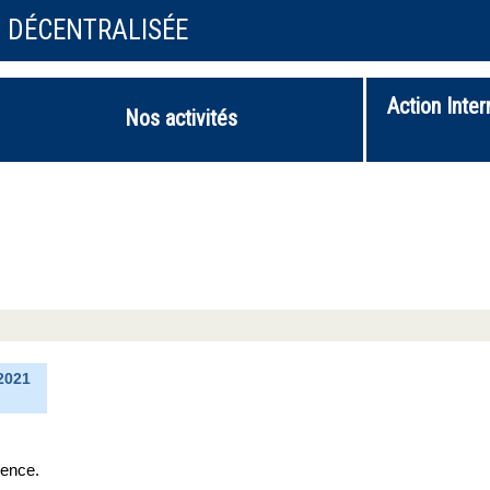
N DÉCENTRALISÉE
Action Inter
Nos activités
2021
rence.