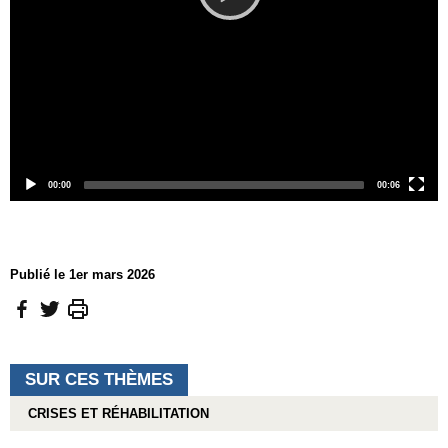
Current
Total
00:00
00:06
time
duration
Publié le 1er mars 2026
SUR CES THÈMES
CRISES ET RÉHABILITATION