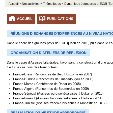
Accueil >
Nos activités >
Thématiques >
Dynamique Jeunesses et ECSI (Éducat
ACCUEIL
PUBLICATIONS
RÉUNIONS D’ÉCHANGES D’EXPÉRIENCES AU NIVEAU NATI
Dans le cadre des groupes-pays de CUF (jusqu’en 2010) puis dans le ca
ORGANISATION D’ATELIERS DE RÉFLEXION
Dans le cadre d’Assises bilatérales, favorisant la construction d’une app
Ce fut le cas, lors des Rencontres :
France-Brésil (Rencontres de Belo Horizonte en 2007)
France-Burkina (Rencontres de Ouagadougou en 2008)
France-Maroc ( Conférence de Rabat en 2008)
France-Algérie (Rencontres de Boumerdes en 2009)
France-Sénégal (Assises euro-sénégalaises à Dakar en 2010)
France-Israà« l (Assises franco-israéliennes à Haïfa en 2011)
France-Tunisie (Assises franco-tunisiennes à Monastir en 2012)
RÉALISATION D’UNE ÉTUDE APPROFONDIE