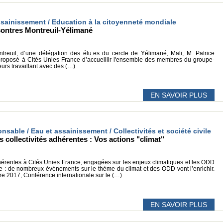
 assainissement / Education à la citoyenneté mondiale
contres Montreuil-Yélimané
ontreuil, d’une délégation des élu.es du cercle de Yélimané, Mali, M. Patrice
proposé à Cités Unies France d’accueillir l'ensemble des membres du groupe-
eurs travaillant avec des (…)
EN SAVOIR PLUS
nsable / Eau et assainissement / Collectivités et société civile
 collectivités adhérentes : Vos actions "climat"
adhérentes à Cités Unies France, engagées sur les enjeux climatiques et les ODD
e : de nombreux événements sur le thème du climat et des ODD vont l’enrichir.
e 2017, Conférence internationale sur le (…)
EN SAVOIR PLUS