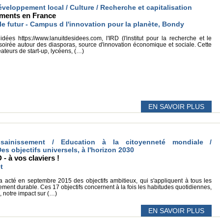
éveloppement local / Culture / Recherche et capitalisation
ements en France
le futur - Campus d l'innovation pour la planète, Bondy
ées https://www.lanuitdesidees.com, l'IRD (l'institut pour la recherche et le
oirée autour des diasporas, source d'innovation économique et sociale. Cette
ateurs de start-up, lycéens, (…)
EN SAVOIR PLUS
sainissement / Education à la citoyenneté mondiale /
s objectifs universels, à l'horizon 2030
- à vos claviers !
t
 acté en septembre 2015 des objectifs ambitieux, qui s'appliquent à tous les
ement durable. Ces 17 objectifs concernent à la fois les habitudes quotidiennes,
, notre impact sur (…)
EN SAVOIR PLUS