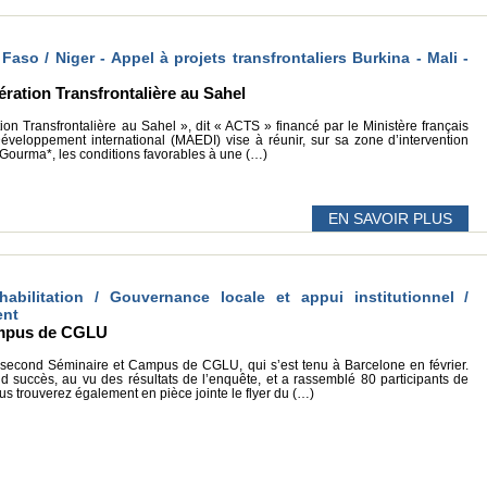
 Faso / Niger - Appel à projets transfrontaliers Burkina - Mali -
ration Transfrontalière au Sahel
ion Transfrontalière au Sahel », dit « ACTS » financé par le Ministère français
Développement international (MAEDI) vise à réunir, sur sa zone d’intervention
o Gourma*, les conditions favorables à une (…)
EN SAVOIR PLUS
éhabilitation / Gouvernance locale et appui institutionnel /
ent
ampus de CGLU
second Séminaire et Campus de CGLU, qui s’est tenu à Barcelone en février.
d succès, au vu des résultats de l’enquête, et a rassemblé 80 participants de
s trouverez également en pièce jointe le flyer du (…)