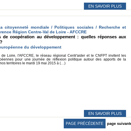
EN SAVOIR PLUS
la citoyenneté mondiale / Politiques sociales / Recherche et
férence Région Centre-Val de Loire - AFCCRE
es de coopération au développement : quelles réponses aux
 ?
e européenne du développement
 de Loire, l'AFCCRE, le réseau régional Centr'aider et le CNFPT invitent les
ropéennes pour une journée de réflexion politique autour des apports de la
nos territoires le mardi 19 mai 2015 à (…)
EN SAVOIR PLUS
PAGE PRÉCÉDENTE
page suivant