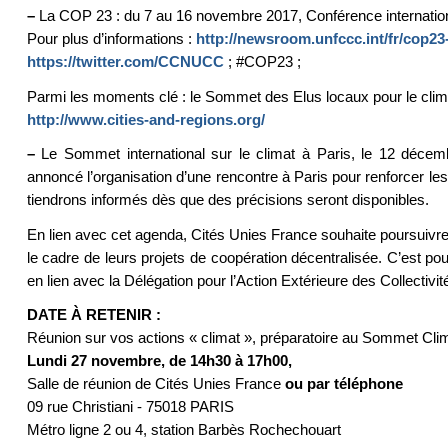
–
La COP 23 : du 7 au 16 novembre 2017, Conférence internation
Pour plus d’informations :
http://newsroom.unfccc.int/fr/cop23
https://twitter.com/CCNUCC
; #COP23 ;
Parmi les moments clé : le Sommet des Elus locaux pour le clima
http://www.cities-and-regions.org/
–
Le Sommet international sur le climat à Paris, le 12 déce
annoncé l’organisation d’une rencontre à Paris pour renforcer les
tiendrons informés dès que des précisions seront disponibles.
En lien avec cet agenda, Cités Unies France souhaite poursuivr
le cadre de leurs projets de coopération décentralisée. C’est p
en lien avec la Délégation pour l’Action Extérieure des Collectivité
DATE À RETENIR :
Réunion sur vos actions « climat », préparatoire au Sommet Cli
Lundi 27 novembre, de 14h30 à 17h00,
Salle de réunion de Cités Unies France
ou par téléphone
09 rue Christiani - 75018 PARIS
Métro ligne 2 ou 4, station Barbès Rochechouart