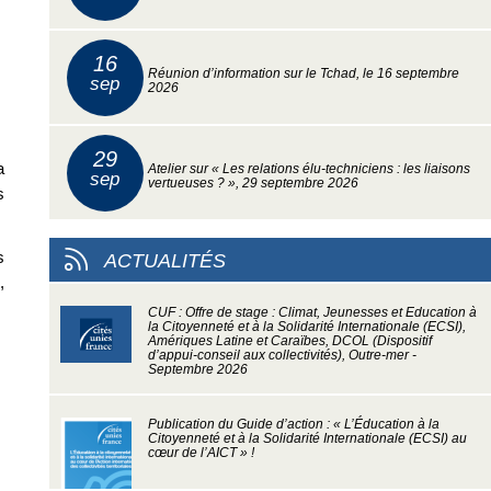
16
Réunion d’information sur le Tchad, le 16 septembre
sep
2026
29
a
Atelier sur « Les relations élu-techniciens : les liaisons
sep
vertueuses ? », 29 septembre 2026
s
s
ACTUALITÉS
,
CUF : Offre de stage : Climat, Jeunesses et Education à
la Citoyenneté et à la Solidarité Internationale (ECSI),
Amériques Latine et Caraïbes, DCOL (Dispositif
d’appui-conseil aux collectivités), Outre-mer -
Septembre 2026
Publication du Guide d’action : « L’Éducation à la
Citoyenneté et à la Solidarité Internationale (ECSI) au
cœur de l’AICT » !