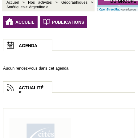
DU GROUPE
Accueil >
Nos activités >
Géographiques >
Amériques >
Argentine >
©
OpenStreetMap
contributors
ACCUEIL
PUBLICATIONS
AGENDA
Aucun rendez-vous dans cet agenda.
ACTUALITÉ
S