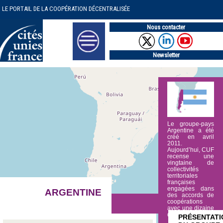
LE PORTAIL DE LA COOPÉRATION DÉCENTRALISÉE
Nous contacter
Newsletter
Le groupe-pays
Argentine a été
créé en avril
2011.
Aujourd’hui, CUF
recense une
vingtaine de
collectivités
territoriales
françaises
engagées dans
ARGENTINE
des accords de
coopérations
avec une dizaine
de (…)
PRÉSENTATI