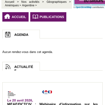
DU GROUPE
Accueil >
Nos activités >
Géographiques >
Amériques >
Argentine >
©
OpenStreetMap
contributors
ACCUEIL
PUBLICATIONS
AGENDA
Aucun rendez-vous dans cet agenda.
ACTUALITÉ
S
Le 20 avril 2026,
MEAE/DCTCIV : Webinaire d’information sur les