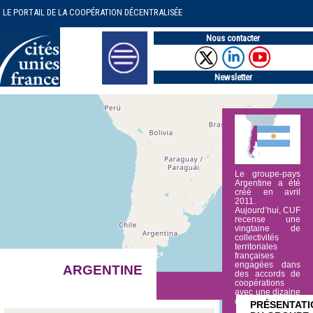
LE PORTAIL DE LA COOPÉRATION DÉCENTRALISÉE
Nous contacter
Newsletter
Le groupe-pays
Argentine a été
créé en avril
2011.
Aujourd’hui, CUF
recense une
vingtaine de
collectivités
territoriales
françaises
engagées dans
ARGENTINE
des accords de
coopérations
avec une dizaine
de (…)
PRÉSENTATI