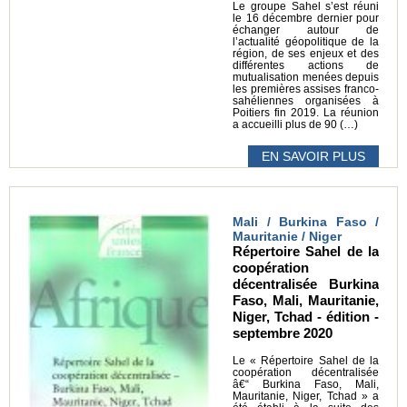
Le groupe Sahel s’est réuni
le 16 décembre dernier pour
échanger autour de
l’actualité géopolitique de la
région, de ses enjeux et des
différentes actions de
mutualisation menées depuis
les premières assises franco-
sahéliennes organisées à
Poitiers fin 2019. La réunion
a accueilli plus de 90 (…)
EN SAVOIR PLUS
Mali / Burkina Faso /
Mauritanie / Niger
Répertoire Sahel de la
coopération
décentralisée Burkina
Faso, Mali, Mauritanie,
Niger, Tchad - édition -
septembre 2020
Le « Répertoire Sahel de la
coopération décentralisée
â€“ Burkina Faso, Mali,
Mauritanie, Niger, Tchad » a