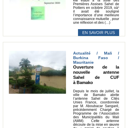
été établi à la suite des
Premières Assises Sahel de
Poitiers en octobre 2019, oà¹
il avait été souligné
l’importance d’une meilleure
connaissance mutuelle , pour
une réflexion et des (…)
EN SAVOIR PLUS
Actualité / Mali /
Burkina Faso /
Mauritanie
Ouverture de la
nouvelle antenne
Sahel de CUF
à Bamako
Depuis le mois de juillet, la
ville de Bamako abrite
l’antenne Sahel de Cités
Unies France, coordonnée
par M. Aboubacar Sangaré,
précédemment Chargé de
Programme de l’Association
des Municipalités du Mali
(AMM). Cette antenne
découle de la mise en œuvre