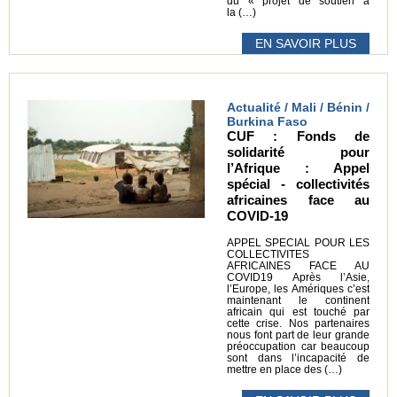
du « projet de soutien à
la (…)
EN SAVOIR PLUS
Actualité / Mali / Bénin /
Burkina Faso
CUF : Fonds de
solidarité pour
l’Afrique : Appel
spécial - collectivités
africaines face au
COVID-19
APPEL SPECIAL POUR LES
COLLECTIVITES
AFRICAINES FACE AU
COVID19 Après l’Asie,
l’Europe, les Amériques c’est
maintenant le continent
africain qui est touché par
cette crise. Nos partenaires
nous font part de leur grande
préoccupation car beaucoup
sont dans l’incapacité de
mettre en place des (…)