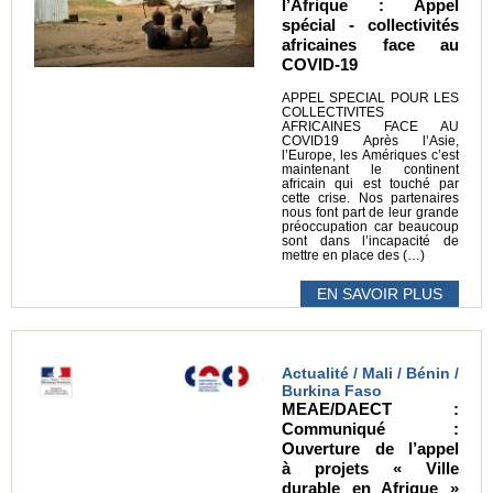
l’Afrique : Appel
spécial - collectivités
africaines face au
COVID-19
APPEL SPECIAL POUR LES
COLLECTIVITES
AFRICAINES FACE AU
COVID19 Après l’Asie,
l’Europe, les Amériques c’est
maintenant le continent
africain qui est touché par
cette crise. Nos partenaires
nous font part de leur grande
préoccupation car beaucoup
sont dans l’incapacité de
mettre en place des (…)
EN SAVOIR PLUS
Actualité / Mali / Bénin /
Burkina Faso
MEAE/DAECT :
Communiqué :
Ouverture de l’appel
à projets « Ville
durable en Afrique »