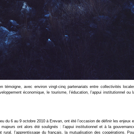
témoigne, avec environ vingt-cinq partenariats entre collectivités locale
loppement économique, le tourisme, l’éducation, l’appui institutionnel ou l
eu du 6 au 9 octobre 2010 à Erevan, ont été l’occasion de définir les enjeux e
majeurs ont alors été soulignés : l’appui institutionnel et à la gouvernanc
rural, l’apprentissage du français, la mutualisation des coopérations. Pou