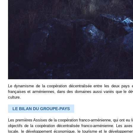
Le dynamisme de la coopération décentralisée entre les deux pays en 
françaises et arméniennes, dans des domaines aussi variés que le déve
culture.
LE BILAN DU GROUPE-PAYS
Les premières Assises de la coopération franco-arménienne, qui ont eu li
objectifs de la coopération décentralisée franco-arménienne. Les axes 
locale, le développement économique, le tourisme et le développement 