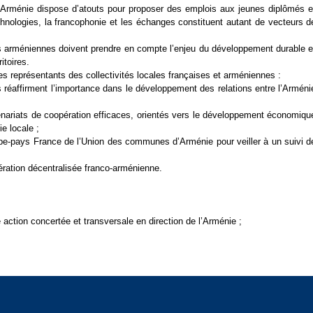
l’Arménie dispose d’atouts pour proposer des emplois aux jeunes diplômés e
echnologies, la francophonie et les échanges constituent autant de vecteurs d
les arméniennes doivent prendre en compte l’enjeu du développement durable e
itoires.
s représentants des collectivités locales françaises et arméniennes :
s réaffirment l’importance dans le développement des relations entre l’Arméni
nariats de coopération efficaces, orientés vers le développement économiqu
ie locale ;
pe-pays France de l’Union des communes d’Arménie pour veiller à un suivi d
ération décentralisée franco-arménienne.
action concertée et transversale en direction de l’Arménie ;