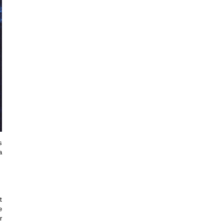
s
a
t
e
r