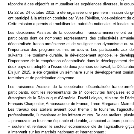
répondre à ces objectifs et mutualiser les expériences diverses, le gro
Du 22 au 24 octobre 2012, a été organisée une première mission du gr
ont participé à la mission conduite par Yves Révillon, vice-président du
Cette mission a permis de mobiliser les autorités nationales et locales a
Les deuxièmes Assises de la coopération franco-arménienne ont eu 
participants dont de nombreux représentants des collectivités arménie
décentralisée franco-arménienne et de souligner son dynamisme au vu 
l’importance des programmes mis en œuvre. Les participants aux deux
suivants : le tourisme durable, le développement agricole, le dévelop
l’importance de la coopération décentralisée dans le développement des 
deux pays ont adopté, à l’issue de deux journées de travail, la Déclarati
En juin 2015, a été organisé un séminaire sur le développement touri
territoires et de participation citoyenne.
Les troisièmes Assises de la coopération décentralisée franco-arm
participants, dont les représentants de 14 collectivités françaises et
étrangères de la République d’Arménie, David Lokyan, Ministre de l’Admi
François Charpentier, Ambassadeur de France, Taron Margarian, Maire d
Les travaux des ateliers avaient pour thème : le tourisme, l’agricult
professionnelle, l’urbanisme et les infrastructures. De ces ateliers, plusie
–
promouvoir un tourisme équitable et durable, associant acteurs publics e
–
soutenir et renforcer le secteur économique clé de l’agriculture grçce
à intervenir sur les marchés nationaux et internationaux ;