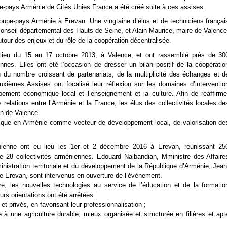
upe-pays Arménie de Cités Unies France a été créé suite à ces assises.
oupe-pays Arménie à Erevan. Une vingtaine d’élus et de techniciens françai
 conseil départemental des Hauts-de-Seine, et Alain Maurice, maire de Valence
utour des enjeux et du rôle de la coopération décentralisée.
lieu du 15 au 17 octobre 2013, à Valence, et ont rassemblé près de 30
nnes. Elles ont été l’occasion de dresser un bilan positif de la coopératio
du nombre croissant de partenariats, de la multiplicité des échanges et d
ièmes Assises ont focalisé leur réflexion sur les domaines d’interventio
pement économique local et l’enseignement et la culture. Afin de réaffirme
relations entre l’Arménie et la France, les élus des collectivités locales de
on de Valence.
stique en Arménie comme vecteur de développement local, de valorisation de
énienne ont eu lieu les 1er et 2 décembre 2016 à Erevan, réunissant 25
 de 28 collectivités arméniennes. Edouard Nalbandian, Mministre des Affaire
nistration territoriale et du développement de la République d’Arménie, Jean
e Erevan, sont intervenus en ouverture de l’évènement.
ure, les nouvelles technologies au service de l’éducation et de la formatio
urs orientations ont été arrêtées :
t privés, en favorisant leur professionnalisation ;
 à une agriculture durable, mieux organisée et structurée en filières et apt