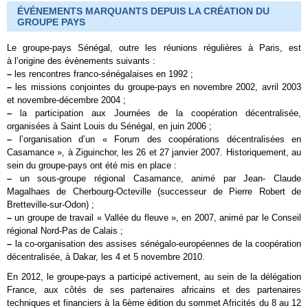
ÉVÉNEMENTS MARQUANTS DEPUIS LA CRÉATION DU
GROUPE PAYS
Le groupe-pays Sénégal, outre les réunions régulières à Paris, est
à l’origine des évènements suivants :
–
les rencontres franco-sénégalaises en 1992 ;
–
les missions conjointes du groupe-pays en novembre 2002, avril 2003
et novembre-décembre 2004 ;
–
la participation aux Journées de la coopération décentralisée,
organisées à Saint Louis du Sénégal, en juin 2006 ;
–
l’organisation d’un « Forum des coopérations décentralisées en
Casamance », à Ziguinchor, les 26 et 27 janvier 2007. Historiquement, au
sein du groupe-pays ont été mis en place :
–
un sous-groupe régional Casamance, animé par Jean- Claude
Magalhaes de Cherbourg-Octeville (successeur de Pierre Robert de
Bretteville-sur-Odon) ;
–
un groupe de travail « Vallée du fleuve », en 2007, animé par le Conseil
régional Nord-Pas de Calais ;
–
la co-organisation des assises sénégalo-européennes de la coopération
décentralisée, à Dakar, les 4 et 5 novembre 2010.
En 2012, le groupe-pays a participé activement, au sein de la délégation
France, aux côtés de ses partenaires africains et des partenaires
techniques et financiers à la 6ème édition du sommet Africités du 8 au 12