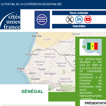
LE PORTAIL DE LA COOPÉRATION DÉCENTRALISÉE
Nous contacter
Newsletter
Le groupe-pays
Sénégal a été
créé en 1989 et
à ce jour, près de
70 collectivités
françaises y
participent. Il se
compose en
majorité de
communes mais
aussi de
SÉNÉGAL
structures
intercommunales
, conseils (…)
PRÉSENTATI