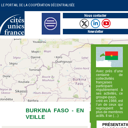
LE PORTAIL DE LA COOPÉRATION DÉCENTRALISÉE
Nous contacter
Newsletter
Avec près d’une
centaine de
collectivités
françaises
participant
régulièrement à
ses activités, ce
groupe-pays,
créé en 1988, est
l’un de ceux qui
regroupent le
BURKINA FASO - EN
plus de membres
VEILLE
actifs. Il se (…)
PRÉSENTATI