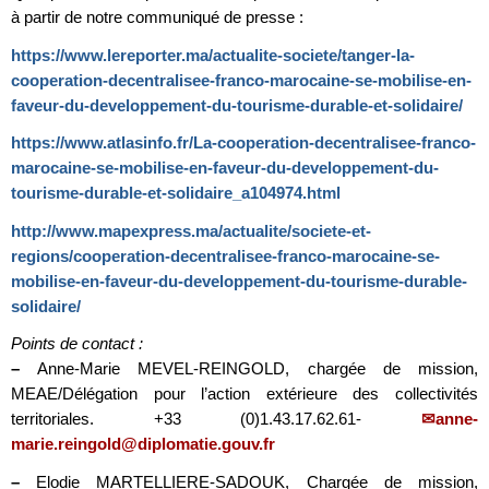
à partir de notre communiqué de presse :
https://www.lereporter.ma/actualite-societe/tanger-la-
cooperation-decentralisee-franco-marocaine-se-mobilise-en-
faveur-du-developpement-du-tourisme-durable-et-solidaire/
https://www.atlasinfo.fr/La-cooperation-decentralisee-franco-
marocaine-se-mobilise-en-faveur-du-developpement-du-
tourisme-durable-et-solidaire_a104974.html
http://www.mapexpress.ma/actualite/societe-et-
regions/cooperation-decentralisee-franco-marocaine-se-
mobilise-en-faveur-du-developpement-du-tourisme-durable-
solidaire/
Points de contact :
–
Anne-Marie MEVEL-REINGOLD, chargée de mission,
MEAE/Délégation pour l’action extérieure des collectivités
territoriales. +33 (0)1.43.17.62.61-
anne-
marie.reingold@diplomatie.gouv.fr
–
Elodie MARTELLIERE-SADOUK, Chargée de mission,