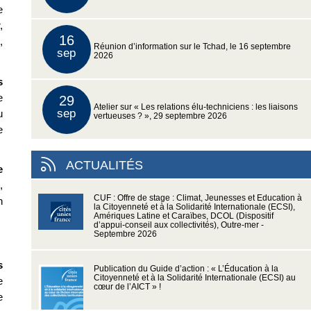
e
,
16
,
Réunion d’information sur le Tchad, le 16 septembre
sep
2026
s
e
29
Atelier sur « Les relations élu-techniciens : les liaisons
sep
u
vertueuses ? », 29 septembre 2026
e
ACTUALITÉS
e
,
CUF : Offre de stage : Climat, Jeunesses et Education à
n
la Citoyenneté et à la Solidarité Internationale (ECSI),
Amériques Latine et Caraïbes, DCOL (Dispositif
d’appui-conseil aux collectivités), Outre-mer -
Septembre 2026
s
Publication du Guide d’action : « L’Éducation à la
Citoyenneté et à la Solidarité Internationale (ECSI) au
e
cœur de l’AICT » !
e