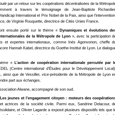
uté par un retour sur les coopérations décentralisées de la Métropol
mment à travers le témoignage de Jean-Baptiste Richardier
andicap International et Prix Nobel de la Paix, ainsi que l’intervention
ce, de Virginie Rouquette, directrice de Cités Unies France.
nt ensuite porté sur le thème «
Dynamiques et évolutions de
nternationales de la Métropole de Lyon
», avec la participation d
rts et expertes internationaux, comme Inès Agonvonon, cheffe d
core Hannah Kabel, directrice du Goethe-Institut de Lyon. Le dialogu
 thème «
L’action de coopération internationale percutée par l
DEL (Centre international d’Études pour le Développement Local)
 ainsi que de Vessiller, vice-présidente de la Métropole de Lyon e
rendre part aux échanges.
l’association Alwane, accompagné de son oud.
Les jeunes et l’engagement citoyen : moteurs des coopération
et actrices de la société civile. Parmi eux, Sandrine Delacour, d
solidaire, et Olivier Lagarde a exposé plusieurs dispositifs tels que l