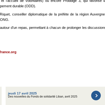
et l’accueil de volontaires) ou encore Proddige 3, qui favorise l
loppement durable (ODD).
uet, conseiller diplomatique de la préfète de la région Auvergne
e ONG.
autour d’un repas, permettant à chacun de prolonger les discussion
france.org
jeudi 17 avril 2025
Des nouvelles du Fonds de solidarité Liban, avril 2025