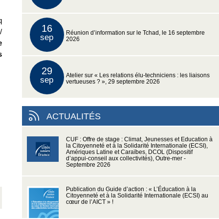
q
16
/
Réunion d’information sur le Tchad, le 16 septembre
sep
2026
e
s
29
Atelier sur « Les relations élu-techniciens : les liaisons
sep
vertueuses ? », 29 septembre 2026
ACTUALITÉS
CUF : Offre de stage : Climat, Jeunesses et Education à
la Citoyenneté et à la Solidarité Internationale (ECSI),
Amériques Latine et Caraïbes, DCOL (Dispositif
d’appui-conseil aux collectivités), Outre-mer -
Septembre 2026
Publication du Guide d’action : « L’Éducation à la
Citoyenneté et à la Solidarité Internationale (ECSI) au
cœur de l’AICT » !