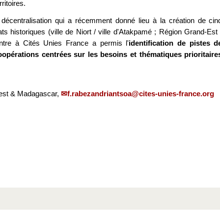
itoires.
écentralisation qui a récemment donné lieu à la création de cin
s historiques (ville de Niort / ville d'Atakpamé ; Région Grand-Est 
ontre à Cités Unies France a permis l'
identification de pistes d
opérations centrées sur les besoins et thématiques prioritaire
uest & Madagascar,
f.rabezandriantsoa@cites-unies-france.org