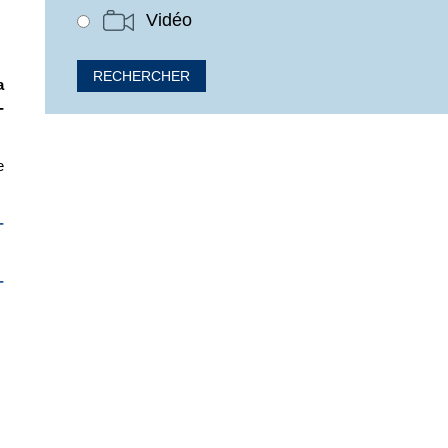
Vidéo
a
-
e
-
-