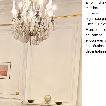
amont d’un
mission
conjointe
organisée pa
Cités Unie
France, e
souhaitant
encourager l
coopération
décentralisé