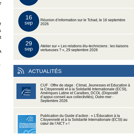
e
16
Réunion d’information sur le Tchad, le 16 septembre
sep
r
2026
s
t
29
Atelier sur « Les relations élu-techniciens : les liaisons
sep
vertueuses ? », 29 septembre 2026
a
e
ACTUALITÉS
CUF : Offre de stage : Climat, Jeunesses et Education à
la Citoyenneté et à la Solidarité Internationale (ECSI),
Amériques Latine et Caraïbes, DCOL (Dispositif
d’appui-conseil aux collectivités), Outre-mer -
Septembre 2026
Publication du Guide d’action : « L’Éducation à la
Citoyenneté et à la Solidarité Internationale (ECSI) au
cœur de l’AICT » !