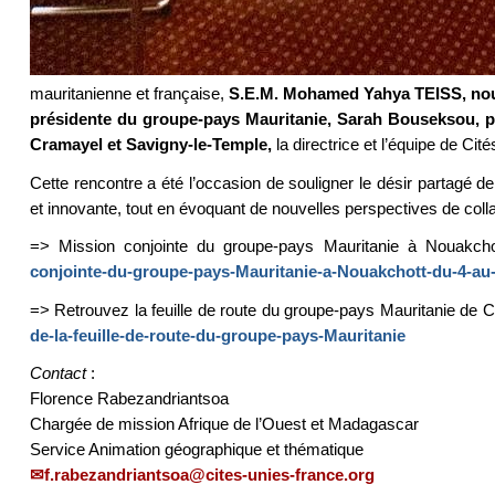
mauritanienne et française,
S.E.M. Mohamed Yahya TEISS, nouv
présidente du groupe-pays Mauritanie, Sarah Bouseksou, pl
Cramayel et Savigny-le-Temple,
la directrice et l’équipe de Cit
Cette rencontre a été l’occasion de souligner le désir partagé 
et innovante, tout en évoquant de nouvelles perspectives de colla
=> Mission conjointe du groupe-pays Mauritanie à Nouakc
conjointe-du-groupe-pays-Mauritanie-a-Nouakchott-du-4-a
=> Retrouvez la feuille de route du groupe-pays Mauritanie de 
de-la-feuille-de-route-du-groupe-pays-Mauritanie
Contact
:
Florence Rabezandriantsoa
Chargée de mission Afrique de l’Ouest et Madagascar
Service Animation géographique et thématique
f.rabezandriantsoa@cites-unies-france.org