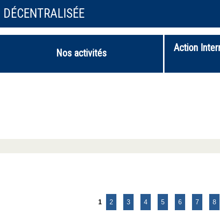
N DÉCENTRALISÉE
Action Inter
Nos activités
1
2
3
4
5
6
7
8