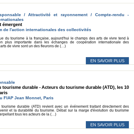
esponsable / Attractivité et rayonnement / Compte-rendu -
ternationales
et émergent
e l'action internationales des collectivités
ue du tourisme à la française, aujourd'hui le champs des arts de vivre tend à
n plus importante dans les échanges de coopération internationale des
s arts de vivre sont un des fleurons de (…)
EN SAVOIR PLUS
ponsable
u tourisme durable - Acteurs du tourisme durable (ATD), les 10
aris
u FIAP Jean Monnet, Paris
 tourisme durable (ATD) revient avec un événement traitant directement des
avenir et la durabilité du tourisme. Débat sur la marge d'évolution du tourisme
terpellant tous les acteurs de la (…)
EN SAVOIR PLUS