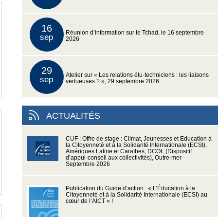
16
Réunion d’information sur le Tchad, le 16 septembre
sep
2026
29
Atelier sur « Les relations élu-techniciens : les liaisons
sep
vertueuses ? », 29 septembre 2026
ACTUALITÉS
CUF : Offre de stage : Climat, Jeunesses et Education à
la Citoyenneté et à la Solidarité Internationale (ECSI),
Amériques Latine et Caraïbes, DCOL (Dispositif
d’appui-conseil aux collectivités), Outre-mer -
Septembre 2026
Publication du Guide d’action : « L’Éducation à la
Citoyenneté et à la Solidarité Internationale (ECSI) au
cœur de l’AICT » !