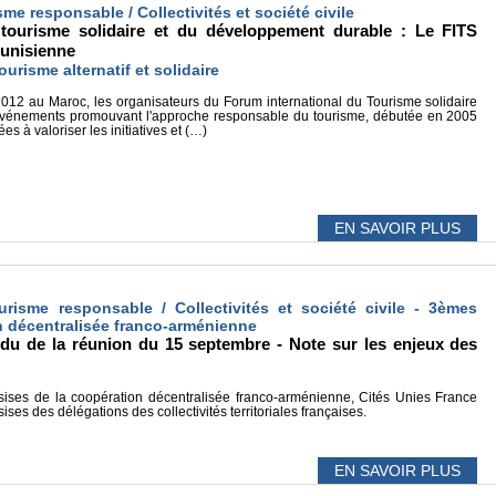
isme responsable / Collectivités et société civile
 tourisme solidaire et du développement durable : Le FITS
tunisienne
ourisme alternatif et solidaire
2012 au Maroc, les organisateurs du Forum international du Tourisme solidaire
'événements promouvant l'approche responsable du tourisme, débutée en 2005
 à valoriser les initiatives et (…)
EN SAVOIR PLUS
urisme responsable / Collectivités et société civile - 3èmes
n décentralisée franco-arménienne
ndu de la réunion du 15 septembre - Note sur les enjeux des
sises de la coopération décentralisée franco-arménienne, Cités Unies France
ises des délégations des collectivités territoriales françaises.
EN SAVOIR PLUS